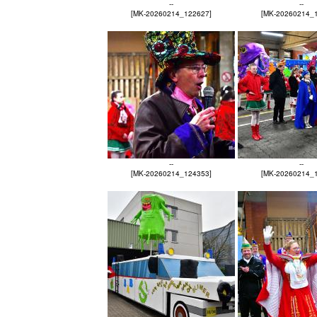
--
--
[MK-20260214_122627]
[MK-20260214_
--
--
[MK-20260214_124353]
[MK-20260214_