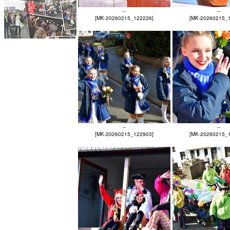
--
--
[MK-20260215_122226]
[MK-20260215_
--
--
[MK-20260215_122903]
[MK-20260215_