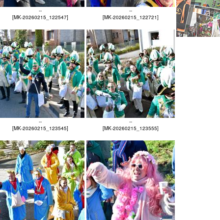
--
--
[MK-20260215_122547]
[MK-20260215_122721]
--
--
[MK-20260215_123545]
[MK-20260215_123555]