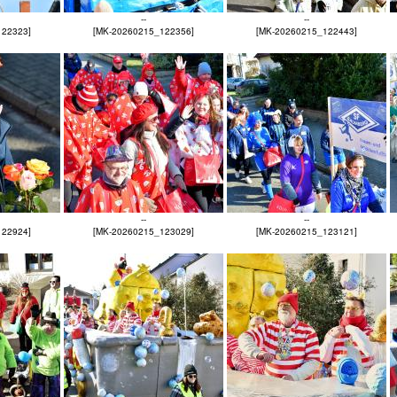
--
--
122323]
[MK-20260215_122356]
[MK-20260215_122443]
--
--
122924]
[MK-20260215_123029]
[MK-20260215_123121]