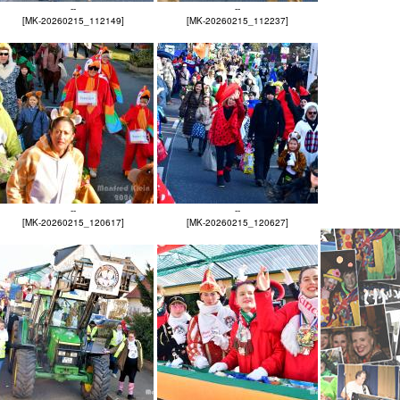
--
--
[MK-20260215_112149]
[MK-20260215_112237]
--
--
[MK-20260215_120617]
[MK-20260215_120627]