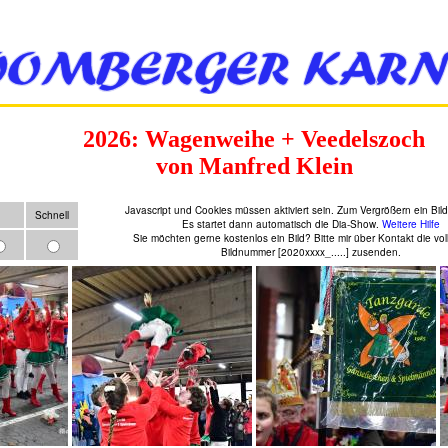
2026: Wagenweihe + Veedelszoch
von Manfred Klein
Javascript und Cookies müssen aktiviert sein. Zum Vergrößern ein Bild
Schnell
Es startet dann automatisch die Dia-Show.
Weitere Hilfe
Sie möchten gerne kostenlos ein Bild? Bitte mir über Kontakt die vol
Bildnummer [2020xxxx_.....] zusenden.