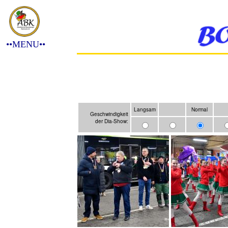
••MENU••
Langsam
Normal
Geschwindigkeit
der Dia-Show: