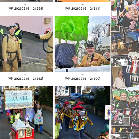
--
--
[MK-20260215_121254]
[MK-20260215_121311]
--
--
[MK-20260215_121652]
[MK-20260215_121800]