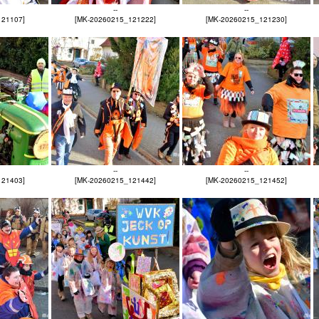
--
--
121107]
[MK-20260215_121222]
[MK-20260215_121230]
--
--
121403]
[MK-20260215_121442]
[MK-20260215_121452]