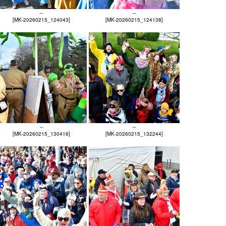
--
--
[MK-20260215_124043]
[MK-20260215_124138]
--
--
[MK-20260215_130416]
[MK-20260215_132244]