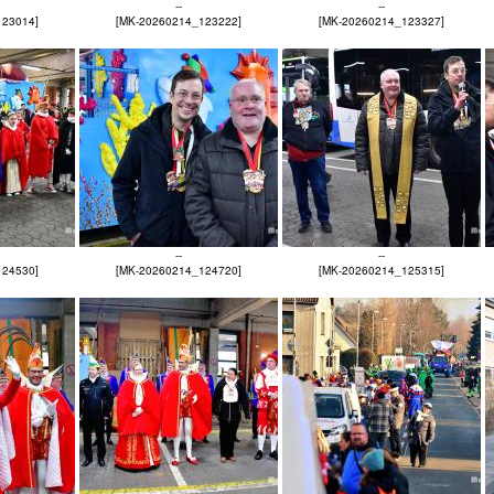
--
--
123014]
[MK-20260214_123222]
[MK-20260214_123327]
--
--
124530]
[MK-20260214_124720]
[MK-20260214_125315]