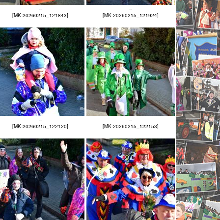
--
--
[MK-20260215_121843]
[MK-20260215_121924]
--
--
[MK-20260215_122120]
[MK-20260215_122153]