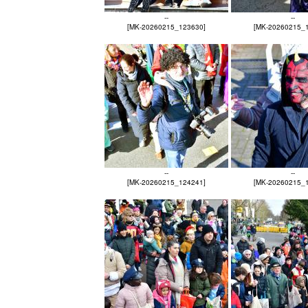
--
--
[MK-20260215_123630]
[MK-20260215_
--
--
[MK-20260215_124241]
[MK-20260215_