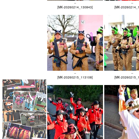
--
--
[MK-20260214_130843]
[MK-20260214_
--
--
[MK-20260215_113108]
[MK-20260215_