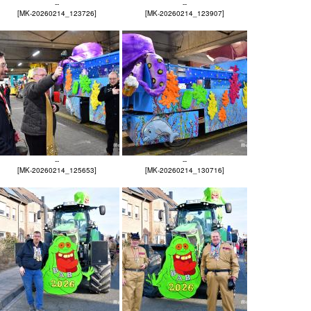
--
--
[MK-20260214_123726]
[MK-20260214_123907]
--
--
[MK-20260214_125653]
[MK-20260214_130716]