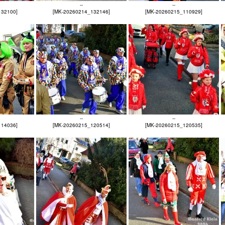
--
--
132100]
[MK-20260214_132146]
[MK-20260215_110929]
--
--
114036]
[MK-20260215_120514]
[MK-20260215_120535]