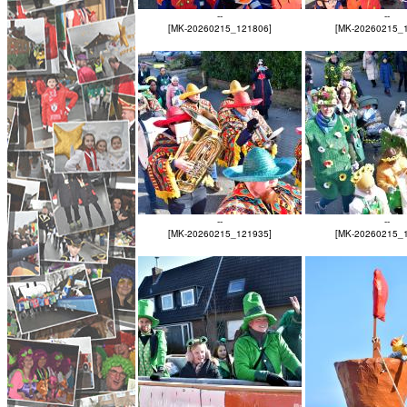
--
--
[MK-20260215_121806]
[MK-20260215_
--
--
[MK-20260215_121935]
[MK-20260215_