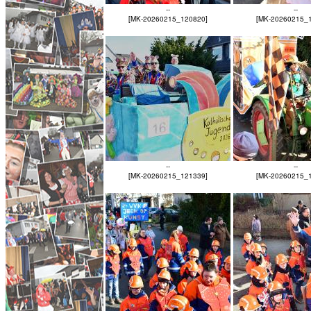
--
--
[MK-20260215_120820]
[MK-20260215_
--
--
[MK-20260215_121339]
[MK-20260215_