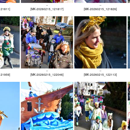
--
--
121811]
[MK-20260215_121817]
[MK-20260215_121826]
--
--
121959]
[MK-20260215_122046]
[MK-20260215_122113]