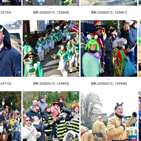
--
--
123744]
[MK-20260215_123908]
[MK-20260215_123951]
--
--
124713]
[MK-20260215_124845]
[MK-20260215_125936]